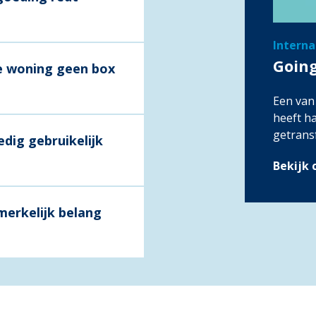
Interna
Going
 woning geen box
Een van
heeft h
getrans
edig gebruikelijk
Bekijk 
merkelijk belang