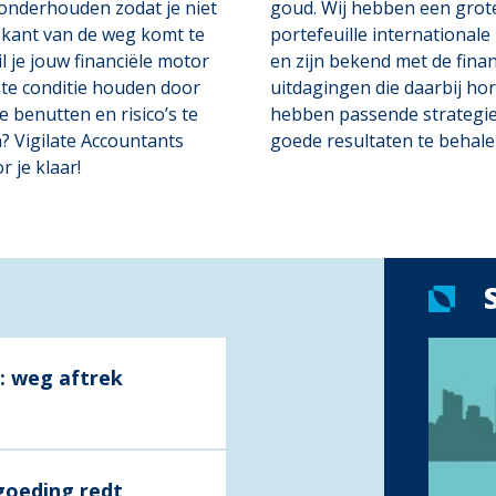
nderhouden zodat je niet
goud. Wij hebben een grot
 kant van de weg komt te
portefeuille internationale
l je jouw financiële motor
en zijn bekend met de finan
ste conditie houden door
uitdagingen die daarbij ho
e benutten en risico’s te
hebben passende strategi
? Vigilate Accountants
goede resultaten te behale
r je klaar!
g: weg aftrek
goeding redt