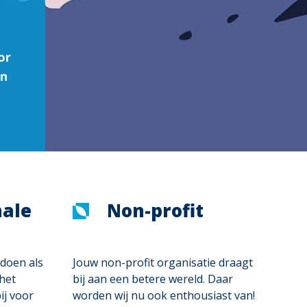
or
en
nale
Non-profit
ndoen als
Jouw non-profit organisatie draagt
het
bij aan een betere wereld. Daar
ij voor
worden wij nu ook enthousiast van!