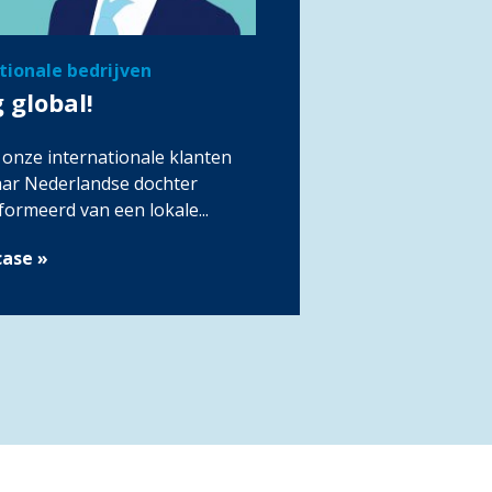
tionale bedrijven
 global!
 onze internationale klanten
aar Nederlandse dochter
formeerd van een lokale...
case »