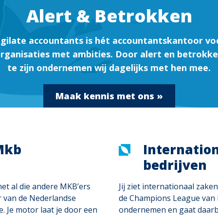
Alert & Betrokken
igilate accountants is hét accountantskantoor vo
rganisaties met ambities. Door alert en betrokk
te zijn ondernemen wij dagelijks met hen mee.
Maak kennis met ons »
Mkb
Internatio
bedrijven
 met al die andere MKB’ers
Jij ziet internationaal zake
 van de Nederlandse
de Champions League van 
. Je motor laat je door een
ondernemen en gaat daarb