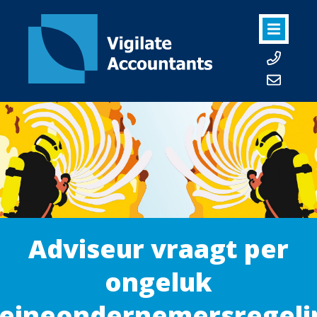
Adviseur vraagt per
ongeluk
leineondernemersregeli