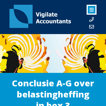
Conclusie A-G over
belastingheffing
in box 3