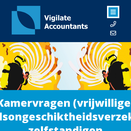
Kamervragen (vrijwillige
dsongeschiktheidsverze
zelfstandigen