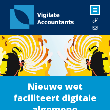
Nieuwe wet
faciliteert digitale
algemene