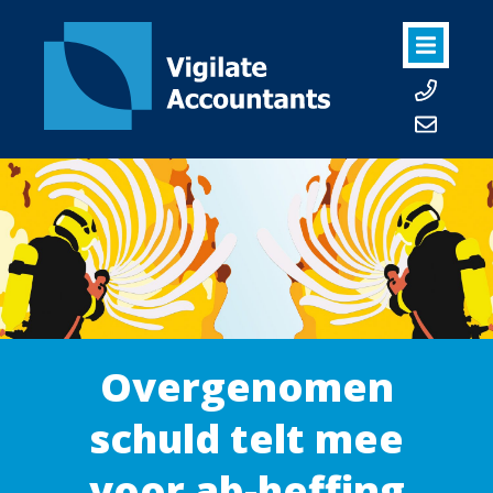
Overgenomen
schuld telt mee
voor ab-heffing