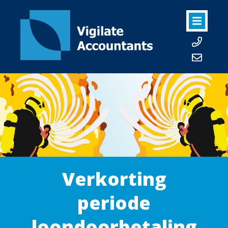
Verkorting
periode
loondoorbetaling