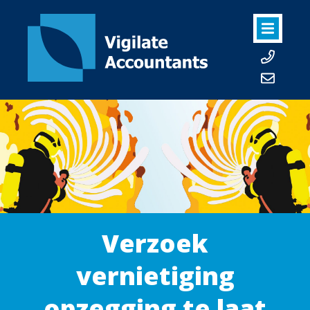
Verzoek
vernietiging
opzegging te laat