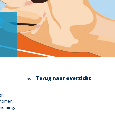
Terug naar overzicht
en
enomen.
rneming.