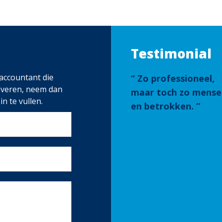
Testimonial
accountant die
Zo professioneel,
everen, neem dan
maar toch zo mensel
n te vullen.
en betrokken.