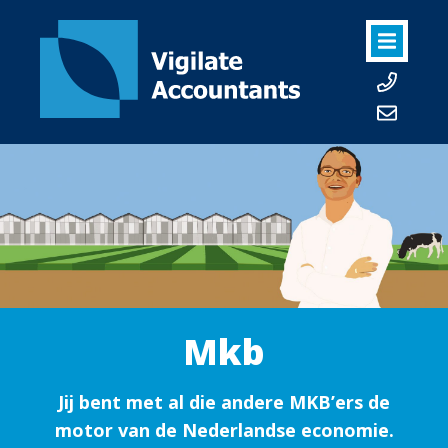
Mkb
Jij bent met al die andere MKB’ers de
motor van de Nederlandse economie.